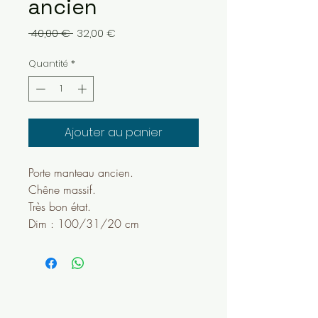
ancien
Prix
Prix
 40,00 € 
32,00 €
original
promotionnel
Quantité
*
Ajouter au panier
Porte manteau ancien.
Chêne massif.
Très bon état.
Dim : 100/31/20 cm