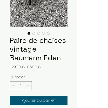
Paire de chaises
vintage
Baumann Eden
Prix
Prix
 120,00 € 
96,00 €
original
promotionnel
Quantité
*
Ajouter au panier