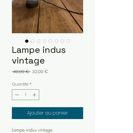
Lampe indus
vintage
Prix
Prix
 40,00 € 
32,00 €
original
promotionnel
Quantité
*
Ajouter au panier
Lampe indus vintage.