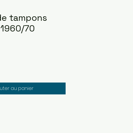
 de tampons
 1960/70
x
omotionnel
uter au panier