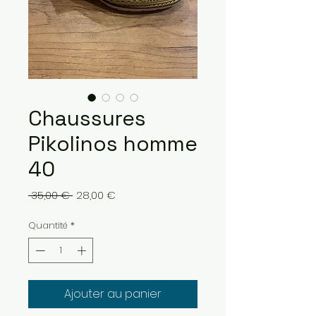
Chaussures
Pikolinos homme
40
Prix
Prix
 35,00 € 
28,00 €
original
promotionnel
Quantité
*
Ajouter au panier