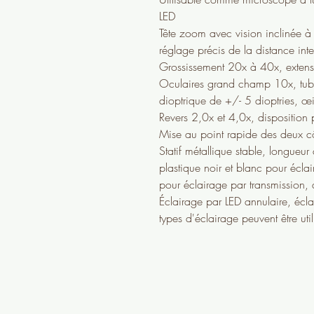
LED
Tête zoom avec vision inclinée 
réglage précis de la distance in
Grossissement 20x à 40x, extens
Oculaires grand champ 10x, tub
dioptrique de +/- 5 dioptries, œil
Revers 2,0x et 4,0x, disposition p
Mise au point rapide des deux c
Statif métallique stable, longue
plastique noir et blanc pour écla
pour éclairage par transmission
Éclairage par LED annulaire, écla
types d'éclairage peuvent être ut