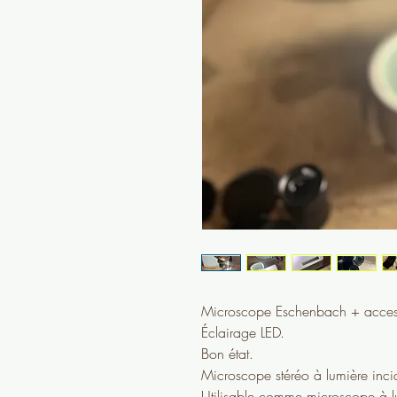
Microscope Eschenbach + access
Éclairage LED.
Bon état.
Microscope stéréo à lumière incid
Utilisable comme microscope à lu